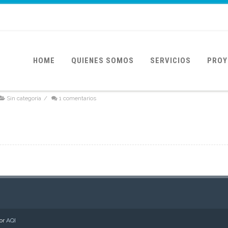
HOME
QUIENES SOMOS
SERVICIOS
PROY
Sin categoría
/
1 comentarios
por
AQI