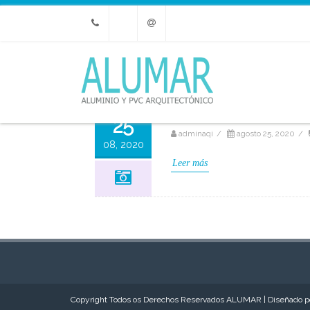
Phone
Email
¡Hola, mundo!
25
adminaqi
/
agosto 25, 2020
/
08, 2020
Leer más
Copyright Todos os Derechos Reservados ALUMAR | Diseñado 