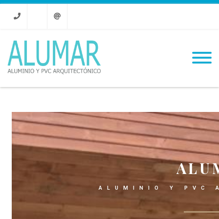
Phone
Email
ALU
ALUMINIO Y PVC 