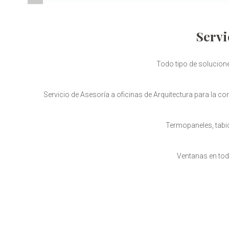
Servi
Todo tipo de solucion
Servicio de Asesoría a oficinas de Arquitectura para la co
Termopaneles, tabiq
Ventanas en tod
PVC alta gama